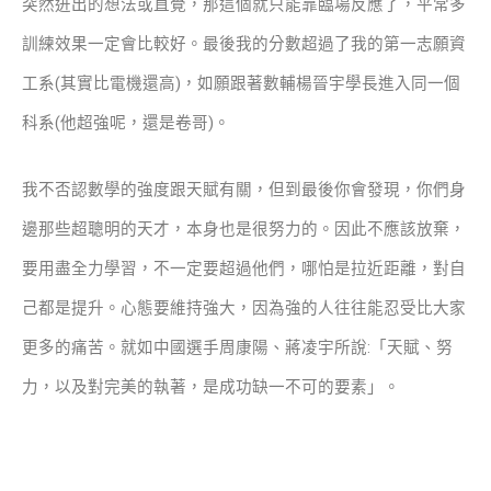
突然迸出的想法或直覺，那這個就只能靠臨場反應了，平常多
訓練效果一定會比較好。最後我的分數超過了我的第一志願資
工系(其實比電機還高)，如願跟著數輔楊晉宇學長進入同一個
科系(他超強呢，還是卷哥)。
我不否認數學的強度跟天賦有關，但到最後你會發現，你們身
邊那些超聰明的天才，本身也是很努力的。因此不應該放棄，
要用盡全力學習，不一定要超過他們，哪怕是拉近距離，對自
己都是提升。心態要維持強大，因為強的人往往能忍受比大家
更多的痛苦。就如中國選手周康陽、蔣凌宇所說:「天賦、努
力，以及對完美的執著，是成功缺一不可的要素」。