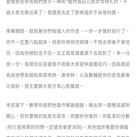
要像那些學長姐們放手一搏呢?當然我自己是非常掙扎的，不
過大家也看出來了，我還是去走了那條或許不容易的路。
準備期間，就照著你們每個人的作息，一步一步做好就行了，
你不一定要六點起床，但是你得保持規律。不用去想會不會唸
完，因為你絕對念不完。反正就是讀書讀下去就對了，多一分
是一分。我相信在這邊我不用跟大家提供讀書技巧，因為我認
為其他學長姐和高偉老師、唐老師，以及數輔提供的意見都會
比我好，我主要跟大家分享心態層面。
考試當下，數學你就把他當作解謎遊戲，解出來一題應該感到
開心，而你要做的就是先寫完，把握好你會的、你能拿的分數
(有打過資奧的同學一定感受會更深刻)。其他或許需要你頭腦