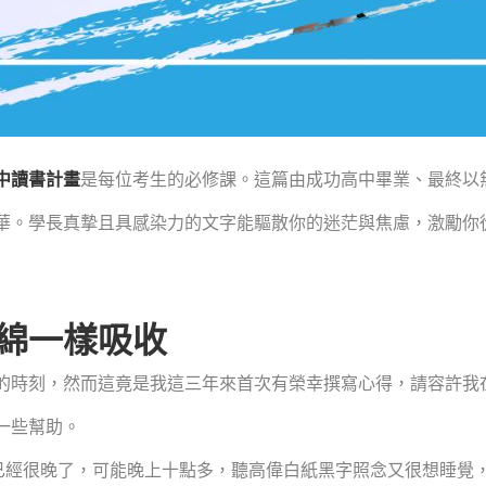
中讀書計畫
是每位考生的必修課。這篇由成功高中畢業、最終以
華。學長真摯且具感染力的文字能驅散你的迷茫與焦慮，激勵你
綿一樣吸收
的時刻，然而這竟是我這三年來首次有榮幸撰寫心得，請容許我
一些幫助。
已經很晚了，可能晚上十點多，聽高偉白紙黑字照念又很想睡覺