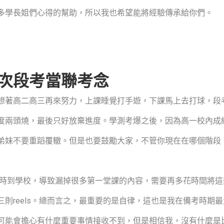
多學長姐們心得的幫助，所以我也希望能將經驗傳承給你們。
次段考當聯考念
想著高二高三再來努力，上課睡覺打手遊，下課馬上去打球，段
度兩頭燒，最後只好放棄進度。學測考爆之後，因為高一校內成
弟妹不要重蹈覆轍。但是也要鼓勵大家，不管你現在在哪個階段
準時到學校，導致漏掉很多第一堂課的內容，需要再多花時間將
則reels。總而言之，最重要的是自律，這也是我在備考時期
可能會擔心有什麼重要事情接收不到，但是相信我，沒有什麼是