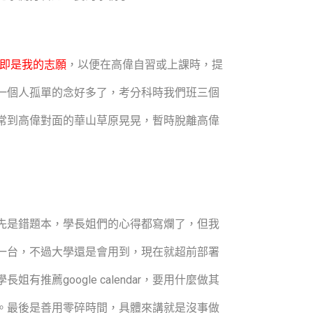
1即是我的志願
，以便在高偉自習或上課時，提
一個人孤單的念好多了，考分科時我們班三個
常到高偉對面的華山草原晃晃，暫時脫離高偉
先是錯題本，學長姐們的心得都寫爛了，但我
一台，不過大學還是會用到，現在就超前部署
google calendar，要用什麼做其
。最後是善用零碎時間，具體來講就是沒事做