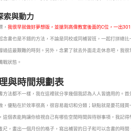
探索與動力
標，
我很早就做好夢想版，並搶到高偉教室後面的C位，一出30
起念書也是不錯的方法，不論是同校或同補習班，一起打拼總比
撐過這最艱難的時刻。另外，念累了就去外面走走休息吧，我很
備戰狀態。
理與時間規劃表
書方法都不一樣，我在這裡就分享幾個我認為人人皆適用的。首
做，優點在於效率很高，很容易裁切和分類；缺點就是要花錢買
個表能夠讓你檢視自己有哪些空閒時間與待辦事項，我記得學長姐有推薦
隻尺，畫出一個月份的格子，寫出補習的日子和可以念書的時間