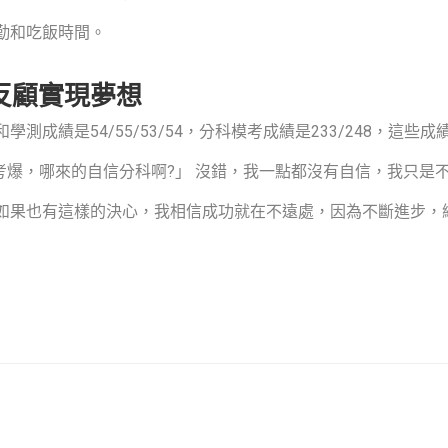
勤和吃飯時間。
反顧實現夢想
測成績是54/55/53/54，分科模考成績是233/248，這
考爆，哪來的自信分科啊?」 沒錯，我一點都沒有自信，我只是
如果也有這樣的決心，我相信成功就在不遠處，因為不斷進步，