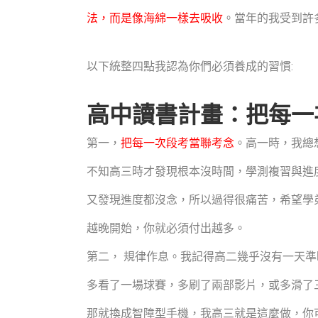
法，而是像海綿一樣去吸收
。當年的我受到許
以下統整四點我認為你們必須養成的習慣:
高中讀書計畫：把每一
第一，
把每一次段考當聯考念
。高一時，我總
不知高三時才發現根本沒時間，學測複習與進
又發現進度都沒念，所以過得很痛苦，希望學
越晚開始，你就必須付出越多。
第二， 規律作息。我記得高二幾乎沒有一天
多看了一場球賽，多刷了兩部影片，或多滑了三
那就換成智障型手機，我高三就是這麼做，你