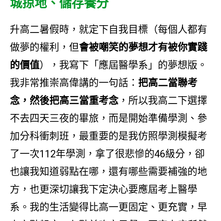
城掠地、儲存養分
升高二暑假時，就定下自我目標（每個人都有
做夢的權利，但
會被嘲笑的夢想才有被你實踐
的價值
），我寫下「應屆醫學系」的夢想版。
我非常推崇高偉講的一句話：
把高二當聯考
念，然後把高三當重考念
，所以我高二下選擇
不去四天三夜的畢旅，而是開始準備學測、參
加分科衝刺班，最重要的是我仿照學測模擬考
了一次112年學測，拿了很悲慘的46級分，卻
也讓我知道弱點在哪，還有哪些需要補強的地
方，也更深切讓我下定決心要應屆考上醫學
系。我的生活變得比高一更固定、更充實，早