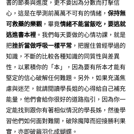
書的節奏與進度，更不要因為分數而打擊信
心，這是在學測前萬萬不可有的情緒，
保持無
可救藥的樂觀
，畢竟
情緒不能當飯吃，要逃就
逃進書本裡
。我們每天要做的心情功課，就是
把
挫折當做呼吸一樣平常
，把握住曾經學過的
知識，不斷的比較各種知識的同質性與差異
性，以累積你的「本」，因為要有所本才能有
堅定的信心破解任何難題。另外，如果充滿焦
慮與迷茫，就請閱讀學長姐的心得給自己補充
能量，他們會給你很好的道路指引，因為你一
定能找到跟你有著相似情況的學長姊，然後學
習他們如何面對難關，破除魔障而迎接勝利果
實，亦即破繭羽化成蝴蝶。