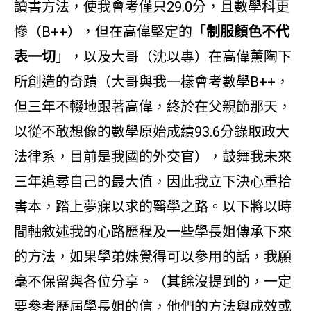
讀書方法，使我會考僅只29.0分，且數學科更
慘（B++），但在高偉堅定的「
制服顏色不代
表一切
」，以及大哥（沈以專）在高偉薰陶下
所創造的奇蹟（大哥與我一樣會考數學B++，
但三年不輟地跟著高偉，終於在父親節那天，
以從不敢想像的數學原始成績93.6分錄取政大
法律系，目前是我國的外交官），鼓舞我未來
三年追尋自己的最大值，因此我立下決心重拾
書本，踏上夢寐以求的醫學之路。以下將以時
間軸敘述我的心路歷程及一些學長姐傳承下來
的方法，如果學弟妹覺得可以參用的話，我願
毫不保留與各位分享。（其餘沒提到的，一定
要參考歷屆學長姐的信，他們的方法與成效或