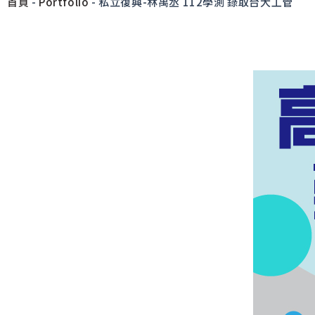
首頁
-
Portfolio
-
私立復興-林禹丞 112學測 錄取台大工管