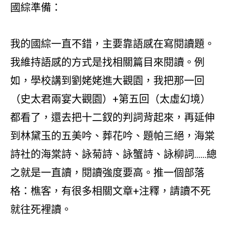
國綜準備：
我的國綜一直不錯，主要靠語感在寫閱讀題。
我維持語感的方式是找相關篇目來閱讀。例
如，學校講到劉姥姥進大觀園，我把那一回
（史太君兩宴大觀園）+第五回（太虛幻境）
都看了，還去把十二釵的判詞背起來，再延伸
到林黛玉的五美吟、葬花吟、題帕三絕，海棠
詩社的海棠詩、詠菊詩、詠蟹詩、詠柳詞……總
之就是一直讀，閱讀強度要高。推一個部落
格：樵客，有很多相關文章+注釋，請讀不死
就往死裡讀。