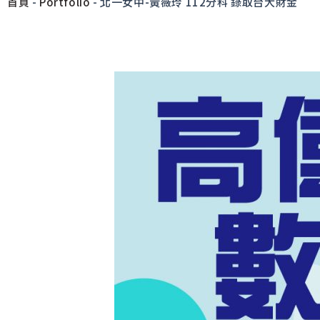
首頁
-
Portfolio
-
北一女中-黃薇玲 112分科 錄取台大財金