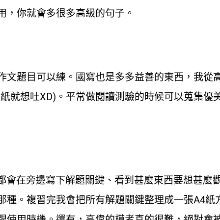
用，你就會多很多高級的句子。
作文題目可以練。國寫也是多多益善的東西，我從
稿紙就想吐XD)。平常做閱讀測驗的時候可以蒐集優
我都會在旁邊寫下解題關鍵、看到甚麼東西要想甚麼
那種。複習完我會把所有解題關鍵整理成一張A4紙
跟使用時機。還有，高偉的模考真的很難，絕對會