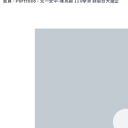
首頁
-
Portfolio
-
北一女中-陳亮穎 110學測 錄取台大國企