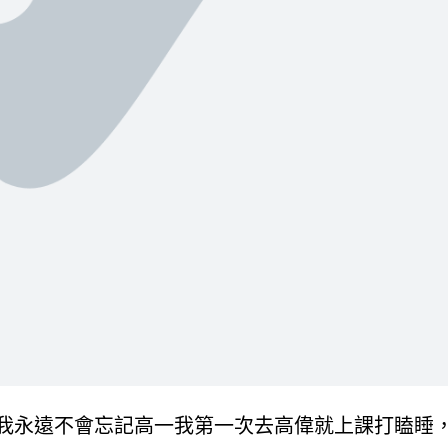
我永遠不會忘記高一我第一次去高偉就上課打瞌睡