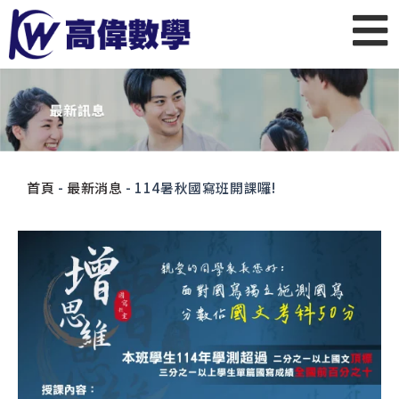
首頁
-
最新消息
-
114暑秋國寫班開課囉!